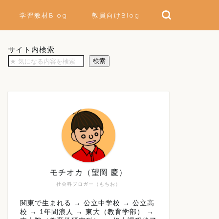
学習教材Blog
教員向けBlog
サイト内検索
検索
モチオカ（望岡 慶）
社会科ブロガー（もちお）
関東で生まれる → 公立中学校 → 公立高
校 → 1年間浪人 → 東大（教育学部） →