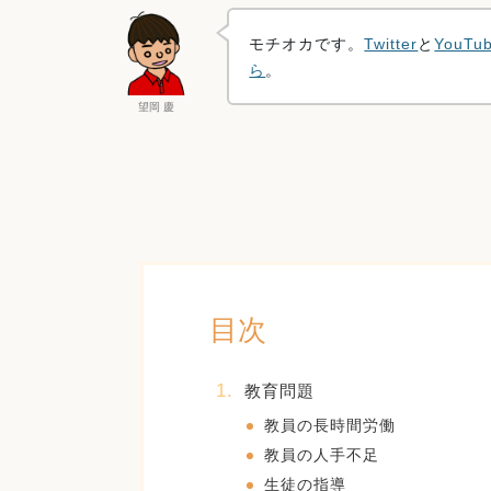
モチオカです。
Twitter
と
YouTu
ら
。
望岡 慶
目次
教育問題
教員の長時間労働
教員の人手不足
生徒の指導