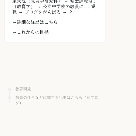
東大院（教育学研究科） → 修士課程修了
（教育学） → 公立中学校の教員に → 退
職 → ブログをがんばる → ？
→
詳細な経歴はこちら
→
これからの目標
教育問題
教員の仕事などに関する記事はこちら（別ブロ
グ）