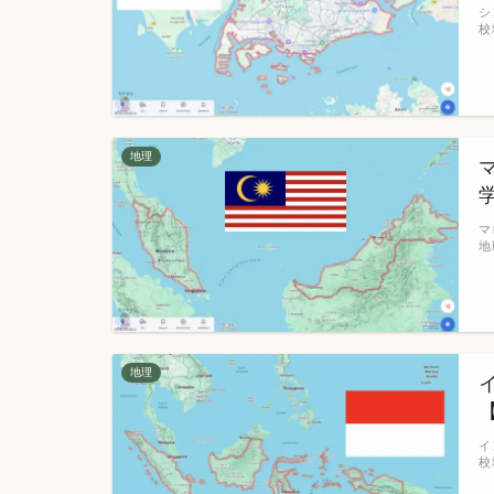
シ
校
地理
マ
地
地理
イ
校