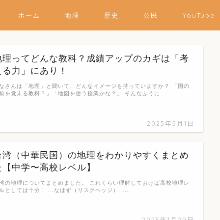
ホーム
地理
歴史
公民
YouTube
地理ってどんな教科？成績アップのカギは「考
える力」にあり！
なさんは「地理」と聞いて、どんなイメージを持っていますか？ 「国の
前を覚える教科？」「地図を使う授業かな？」 そんなふうに …
2025年5月1日
台湾（中華民国）の地理をわかりやすくまとめ
た【中学〜高校レベル】
湾の地理についてまとめました。 これくらい理解しておけば高校地理レ
ルとしては十分！ ...なはず（リスクヘッジ） …
2025年1月20日