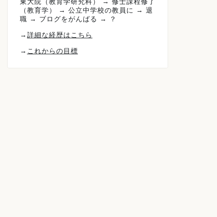
東大院（教育学研究科） → 修士課程修了
（教育学） → 公立中学校の教員に → 退
職 → ブログをがんばる → ？
→
詳細な経歴はこちら
→
これからの目標