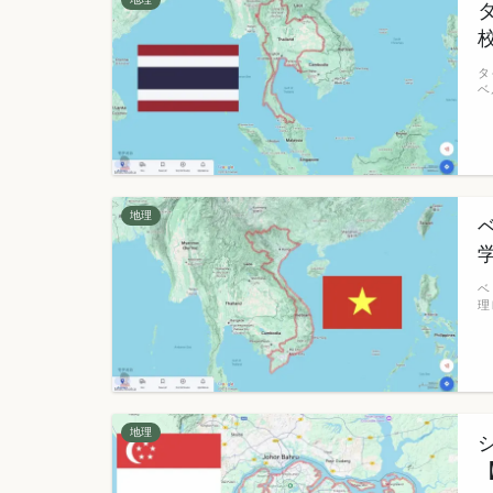
タ
ベ
地理
ベ
理
地理