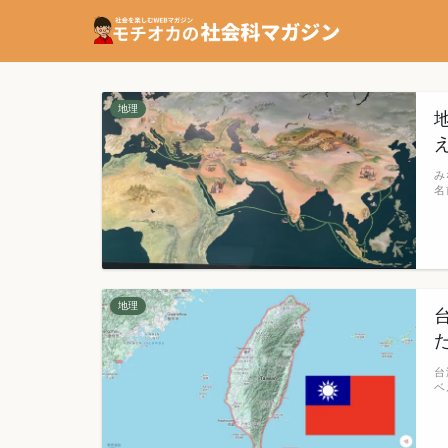
地理
み
名
地理
台
ベ