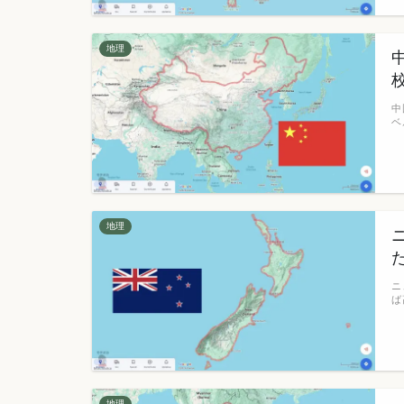
地理
中
ベ
地理
ニ
ば
地理