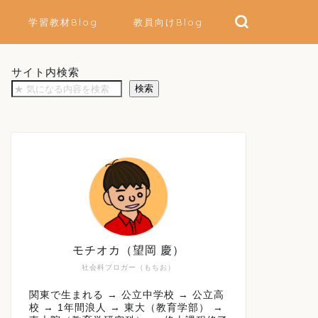
学習教材Blog
教員向けBlog
サイト内検索
検索
モチオカ（望岡 慶）
社会科ブロガー（もちお）
関東で生まれる → 公立中学校 → 公立高
校 → 1年間浪人 → 東大（教育学部） →