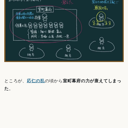
ところが、
応仁の乱
の頃から
室町幕府の力が衰えてしまっ
た
。