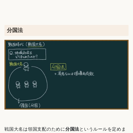
分国法
戦国大名は領国支配のために
分国法
というルールを定めま