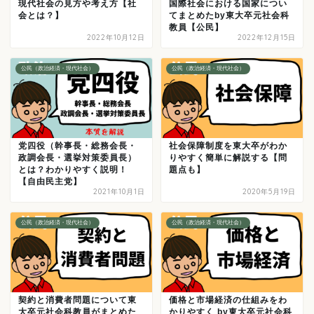
現代社会の見方や考え方【社
国際社会における国家につい
会とは？】
てまとめたby東大卒元社会科
教員【公民】
2022年10月12日
2022年12月15日
公民（政治経済・現代社会）
公民（政治経済・現代社会）
党四役（幹事長・総務会長・
社会保障制度を東大卒がわか
政調会長・選挙対策委員長）
りやすく簡単に解説する【問
とは？わかりやすく説明！
題点も】
【自由民主党】
2021年10月1日
2020年5月19日
公民（政治経済・現代社会）
公民（政治経済・現代社会）
契約と消費者問題について東
価格と市場経済の仕組みをわ
大卒元社会科教員がまとめた
かりやすく by東大卒元社会科