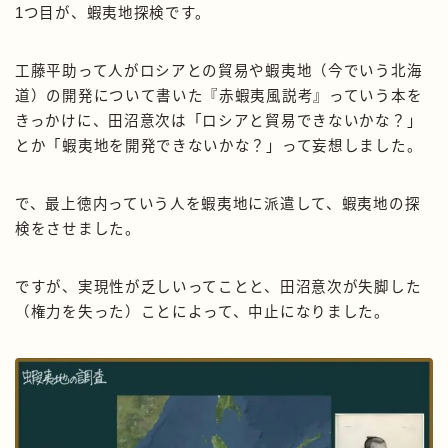
1つ目が、蝦夷地探検です。
工藤平助って人がロシアとの貿易や蝦夷地（今でいう北海
道）の開発について書いた『赤蝦夷風説考』っていう本を
きっかけに、田沼意次は「ロシアと貿易できないかな？」
とか「蝦夷地を開発できないかな？」って妄想しました。
で、最上徳内っていう人を蝦夷地に派遣して、蝦夷地の探
検をさせました。
ですが、実現性が乏しいってことと、田沼意次が失脚した
（権力を失った）ことによって、中止になりました。