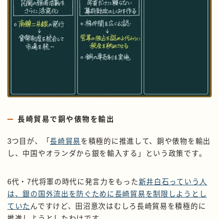
長崎貿易で銅や俵物を輸出
3つ目が、「
長崎貿易
を積極的に推進して、銅や俵物を輸出
し、中国やオランダから銀を輸入する」という政策です。
6代・7代将軍の時代に発言力をもった
新井白石っていう人
は、銀の国外流出を防ぐために長崎貿易を制限しようとし
ていた
んですけど、田沼意次はむしろ長崎貿易を積極的に
推進しようとしたわけです。