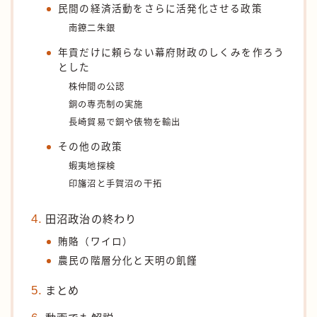
民間の経済活動をさらに活発化させる政策
南鐐二朱銀
年貢だけに頼らない幕府財政のしくみを作ろう
とした
株仲間の公認
銅の専売制の実施
長崎貿易で銅や俵物を輸出
その他の政策
蝦夷地探検
印旛沼と手賀沼の干拓
田沼政治の終わり
賄賂（ワイロ）
農民の階層分化と天明の飢饉
まとめ