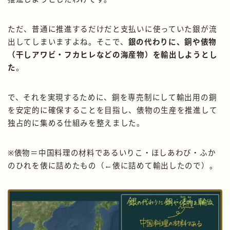
ただ、普通に推進するだけだと支払いに使っていた銀が流
出してしまいますよね。そこで、
銀の代わりに、銅や俵物
（干しアワビ・フカヒレなどの海産物）を輸出しようとし
た
。
で、それを実現するために、銅を専売制にして輸出用の銅
を安定的に確保することを目指し、俵物の生産を推進して
独占的に集める仕組みを整えました。
※俵物＝中国料理の材料であるいりこ・ほしあわび・ふか
のひれを俵に詰めたもの（←俵に詰めて輸出したので）。