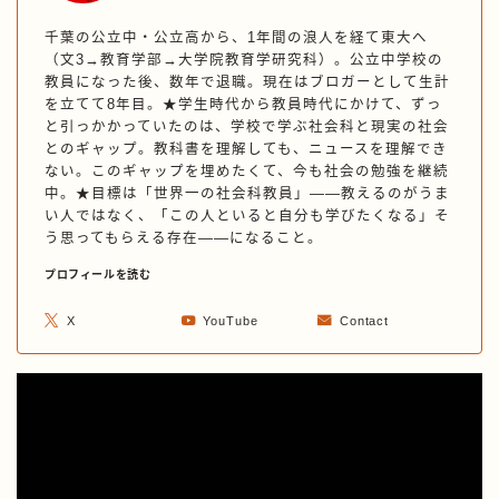
千葉の公立中・公立高から、1年間の浪人を経て東大へ
（文3→教育学部→大学院教育学研究科）。公立中学校の
教員になった後、数年で退職。現在はブロガーとして生計
を立てて8年目。★学生時代から教員時代にかけて、ずっ
と引っかかっていたのは、学校で学ぶ社会科と現実の社会
とのギャップ。教科書を理解しても、ニュースを理解でき
ない。このギャップを埋めたくて、今も社会の勉強を継続
中。★目標は「世界一の社会科教員」——教えるのがうま
い人ではなく、「この人といると自分も学びたくなる」そ
う思ってもらえる存在——になること。
プロフィールを読む
X
YouTube
Contact