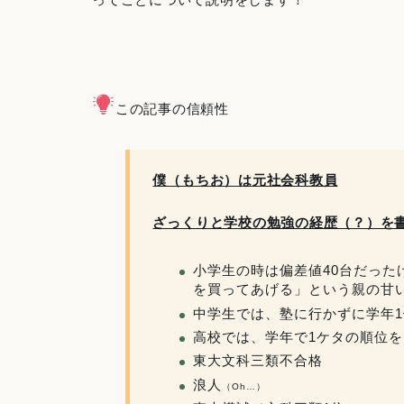
この記事の信頼性
僕（もちお）は元社会科教員
ざっくりと学校の勉強の経歴（？）を
小学生の時は偏差値40台だった
を買ってあげる」という親の甘
中学生では、塾に行かずに学年1
高校では、学年で1ケタの順位
東大文科三類不合格
浪人
（Oh…）