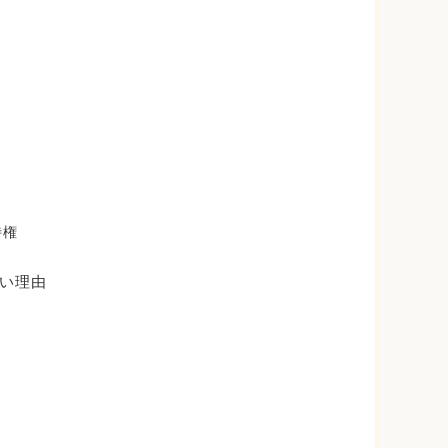
特権
い理由