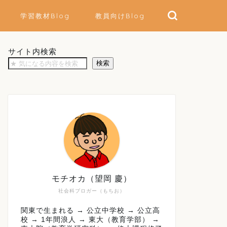
学習教材Blog
教員向けBlog
サイト内検索
検索
モチオカ（望岡 慶）
社会科ブロガー（もちお）
関東で生まれる → 公立中学校 → 公立高
校 → 1年間浪人 → 東大（教育学部） →