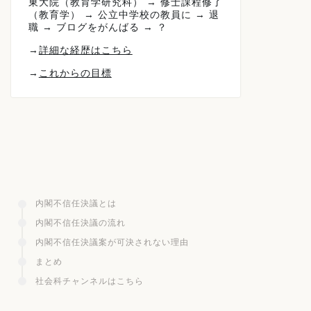
東大院（教育学研究科） → 修士課程修了
（教育学） → 公立中学校の教員に → 退
職 → ブログをがんばる → ？
→
詳細な経歴はこちら
→
これからの目標
内閣不信任決議とは
内閣不信任決議の流れ
内閣不信任決議案が可決されない理由
まとめ
社会科チャンネルはこちら