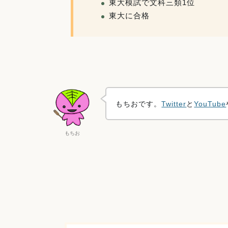
東大模試で文科三類1位
東大に合格
もちおです。
Twitter
と
YouTube
もちお