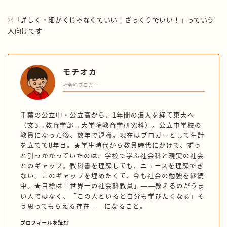
※「詳しく・細かくじゃなくていい！ざっくりでいい！」っていう
人向けです
モチオカ
社会科ブロガー
千葉の公立中・公立高から、1年間の浪人を経て東大へ
（文3→教育学部→大学院教育学研究科）。公立中学校の
教員になった後、数年で退職。現在はブロガーとして生計
を立てて8年目。★学生時代から教員時代にかけて、ずっ
と引っかかっていたのは、学校で学ぶ社会科と現実の社会
とのギャップ。教科書を理解しても、ニュースを理解でき
ない。このギャップを埋めたくて、今も社会の勉強を継続
中。★目標は「世界一の社会科教員」——教えるのがうま
い人ではなく、「この人といると自分も学びたくなる」そ
う思ってもらえる存在——になること。
プロフィールを読む