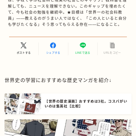
は、学校で学ぶ社会科と現実の社会とのギャップ。教科書を理
解しても、ニュースを理解できない。このギャップを埋めたく
て、今も社会の勉強を継続中。★目標は「世界一の社会科教
員」——教えるのがうまい人ではなく、「この人といると自分
も学びたくなる」そう思ってもらえる存在——になること。
ポストする
シェアする
LINEで送る
URLをコピー
世界史の学習におすすめな歴史マンガを紹介↓
【世界の歴史漫画】おすすめは3社。コスパがい
いのは集英社【比較】