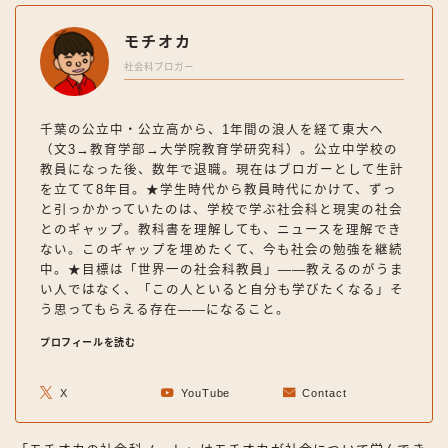
モチオカ
社会科ブロガー
千葉の公立中・公立高から、1年間の浪人を経て東大へ
（文3→教育学部→大学院教育学研究科）。公立中学校の
教員になった後、数年で退職。現在はブロガーとして生計
を立てて8年目。★学生時代から教員時代にかけて、ずっ
と引っかかっていたのは、学校で学ぶ社会科と現実の社会
とのギャップ。教科書を理解しても、ニュースを理解でき
ない。このギャップを埋めたくて、今も社会の勉強を継続
中。★目標は「世界一の社会科教員」——教えるのがうま
い人ではなく、「この人といると自分も学びたくなる」そ
う思ってもらえる存在——になること。
プロフィールを読む
X
YouTube
Contact