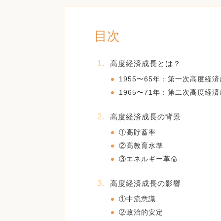
目次
高度経済成長とは？
1955〜65年：第一次高度経
1965〜71年：第二次高度経
高度経済成長の背景
①高貯蓄率
②高教育水準
③エネルギー革命
高度経済成長の影響
①中流意識
②政治的安定