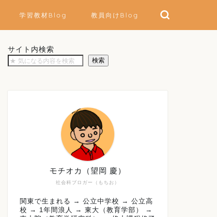
学習教材Blog
教員向けBlog
サイト内検索
検索
モチオカ（望岡 慶）
社会科ブロガー（もちお）
関東で生まれる → 公立中学校 → 公立高
校 → 1年間浪人 → 東大（教育学部） →