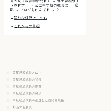
東大院（教育学研究科） → 修士課程修了
（教育学） → 公立中学校の教員に → 退
職 → ブログをがんばる → ？
→
詳細な経歴はこちら
→
これからの目標
高度経済成長とは？
高度経済成長の背景
高度経済成長の影響
高度経済成長の終焉
高度経済成長を推進した自民党政権
動画でも解説