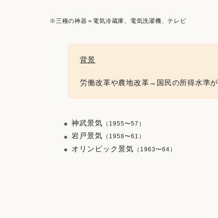
※三種の神器＝電気冷蔵庫、電気洗濯機、テレビ
背景
労働改革や農地改革→国民の所得水準
神武景気
（1955〜57）
岩戸景気
（1958〜61）
オリンピック景気
（1963〜64）