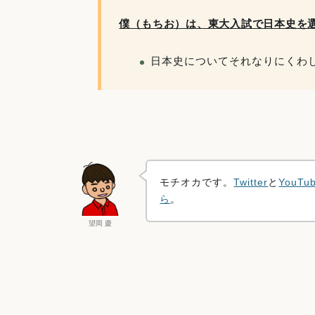
僕（もちお）は、東大入試で日本史を
日本史についてそれなりにくわ
モチオカです。
Twitter
と
YouTu
ら
。
望岡 慶