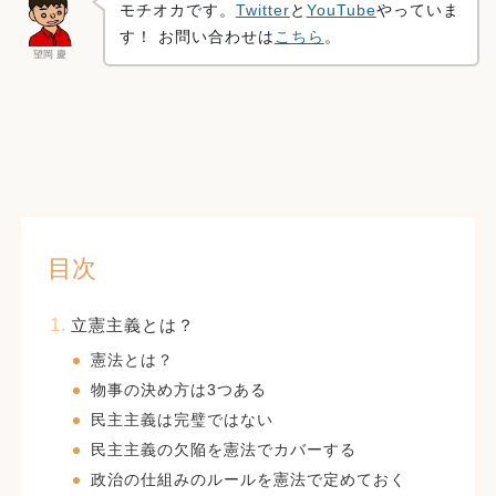
モチオカです。
Twitter
と
YouTube
やっていま
す！ お問い合わせは
こちら
。
望岡 慶
目次
立憲主義とは？
憲法とは？
物事の決め方は3つある
民主主義は完璧ではない
民主主義の欠陥を憲法でカバーする
政治の仕組みのルールを憲法で定めておく