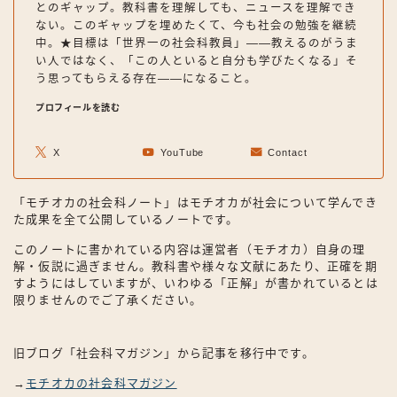
とのギャップ。教科書を理解しても、ニュースを理解でき
ない。このギャップを埋めたくて、今も社会の勉強を継続
中。★目標は「世界一の社会科教員」——教えるのがうま
い人ではなく、「この人といると自分も学びたくなる」そ
う思ってもらえる存在——になること。
プロフィールを読む
X
YouTube
Contact
「モチオカの社会科ノート」はモチオカが社会について学んでき
た成果を全て公開しているノートです。
このノートに書かれている内容は運営者（モチオカ）自身の理
解・仮説に過ぎません。教科書や様々な文献にあたり、正確を期
すようにはしていますが、いわゆる「正解」が書かれているとは
限りませんのでご了承ください。
旧ブログ「社会科マガジン」から記事を移行中です。
→
モチオカの社会科マガジン