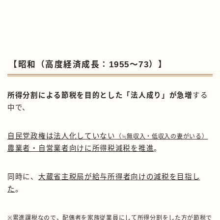
【昭和（高度経済成長：1955〜73）】
所得分割による節税を目的とした「法人成り」が急増
する
中で、
自民党政権は法人化していない
（≒無収入・低収入の妻がいる）
農業者・自営業者向けに所得税減税を推進
。
同時に、
大蔵省主税局が給与所得者向けの減税を目指し
た
。
※累進課税なので、配偶者を家族従業員にして所得分割をした方が節税で