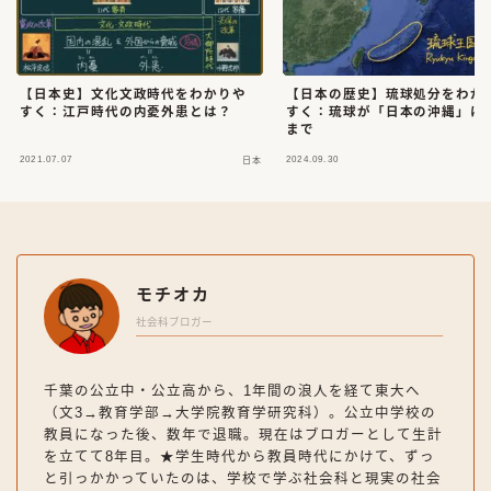
【日本史】文化文政時代をわかりや
【日本の歴史】琉球処分をわか
すく：江戸時代の内憂外患とは？
すく：琉球が「日本の沖縄」に
まで
2021.07.07
2024.09.30
日本
モチオカ
社会科ブロガー
千葉の公立中・公立高から、1年間の浪人を経て東大へ
（文3→教育学部→大学院教育学研究科）。公立中学校の
教員になった後、数年で退職。現在はブロガーとして生計
を立てて8年目。★学生時代から教員時代にかけて、ずっ
と引っかかっていたのは、学校で学ぶ社会科と現実の社会