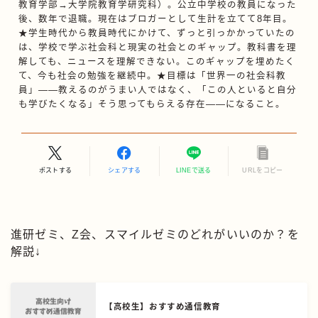
教育学部→大学院教育学研究科）。公立中学校の教員になった
後、数年で退職。現在はブロガーとして生計を立てて8年目。
★学生時代から教員時代にかけて、ずっと引っかかっていたの
は、学校で学ぶ社会科と現実の社会とのギャップ。教科書を理
解しても、ニュースを理解できない。このギャップを埋めたく
て、今も社会の勉強を継続中。★目標は「世界一の社会科教
員」——教えるのがうまい人ではなく、「この人といると自分
も学びたくなる」そう思ってもらえる存在——になること。
ポストする
シェアする
LINEで送る
URLをコピー
進研ゼミ、Z会、スマイルゼミのどれがいいのか？を
解説↓
【高校生】おすすめ通信教育