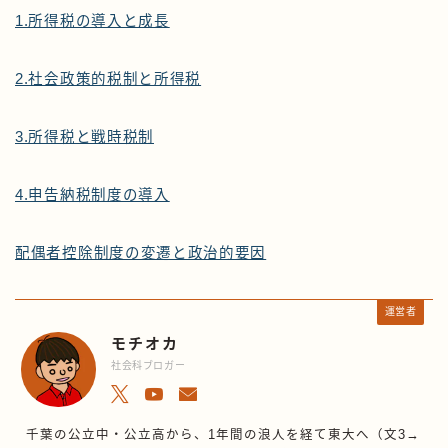
1.所得税の導入と成長
2.社会政策的税制と所得税
3.所得税と戦時税制
4.申告納税制度の導入
配偶者控除制度の変遷と政治的要因
運営者
モチオカ
社会科ブロガー
千葉の公立中・公立高から、1年間の浪人を経て東大へ（文3→