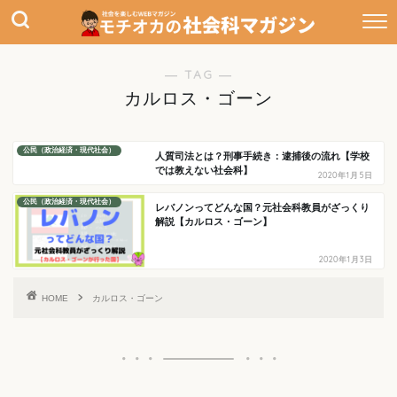
― TAG ―
カルロス・ゴーン
公民（政治経済・現代社会）
人質司法とは？刑事手続き：逮捕後の流れ【学校
では教えない社会科】
2020年1月5日
公民（政治経済・現代社会）
レバノンってどんな国？元社会科教員がざっくり
解説【カルロス・ゴーン】
2020年1月3日
HOME
カルロス・ゴーン