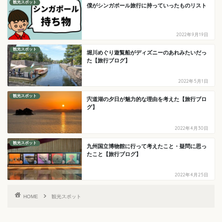
観光スポット
僕がシンガポール旅行に持っていったものリスト
2022年9月19日
観光スポット
堀川めぐり遊覧船がディズニーのあれみたいだっ
た【旅行ブログ】
2022年5月1日
観光スポット
宍道湖の夕日が魅力的な理由を考えた【旅行ブロ
グ】
2022年4月30日
観光スポット
九州国立博物館に行って考えたこと・疑問に思っ
たこと【旅行ブログ】
2022年4月25日
HOME
観光スポット