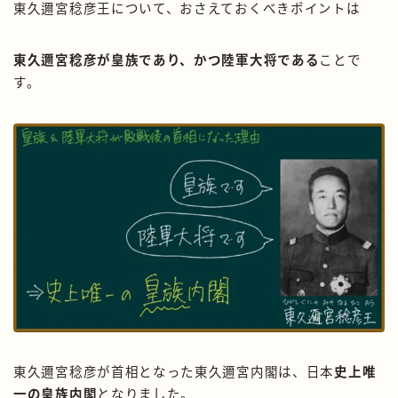
東久邇宮稔彦王について、おさえておくべきポイントは
東久邇宮稔彦が皇族であり、かつ陸軍大将である
ことで
す。
東久邇宮稔彦が首相となった東久邇宮内閣は、日本
史上唯
一の皇族内閣
となりました。