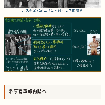
東久邇宮稔彦王（最前列）と内閣閣僚
幣原喜重郎内閣へ