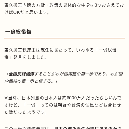
東久邇宮内閣の方針・政策の具体的な中身は3つおさえてお
けばOKだと思います。
一億総懺悔
東久邇宮稔彦王は就任にあたって、いわゆる「一億総懺
悔」発言をしました。
「
全国民総懺悔
することがわが国再建の第一歩であり、わが国
内団結の第一歩と信ずる。」
※当時、日本列島の日本人は約6000万人だったらしいんで
すけど、「一億」ってのは朝鮮や台湾の住民なども合わせ
た数だったようです。
この一億総懺悔発言は、
日本の戦争責任が誰にあるのか？