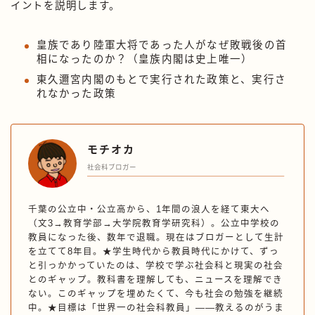
イントを説明します。
皇族であり陸軍大将であった人がなぜ敗戦後の首
相になったのか？（皇族内閣は史上唯一）
東久邇宮内閣のもとで実行された政策と、実行さ
れなかった政策
モチオカ
社会科ブロガー
千葉の公立中・公立高から、1年間の浪人を経て東大へ
（文3→教育学部→大学院教育学研究科）。公立中学校の
教員になった後、数年で退職。現在はブロガーとして生計
を立てて8年目。★学生時代から教員時代にかけて、ずっ
と引っかかっていたのは、学校で学ぶ社会科と現実の社会
とのギャップ。教科書を理解しても、ニュースを理解でき
ない。このギャップを埋めたくて、今も社会の勉強を継続
中。★目標は「世界一の社会科教員」——教えるのがうま