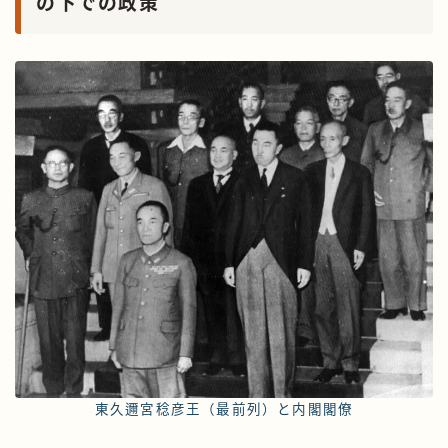
の下での政策
東久邇宮稔彦王（最前列）と内閣閣僚