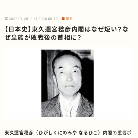
2022.01.28
2026.05.12
日本
【日本史】東久邇宮稔彦内閣はなぜ短い？な
ぜ皇族が敗戦後の首相に？
東久邇宮稔彦（ひがしくにのみや なるひこ）内閣
の重要ポ