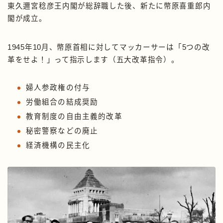
東久邇宮稔彦王内閣が総辞職した後、新たに幣原喜重郎内
閣が成立。
1945年10月、幣原首相に対してマッカーサーは「5つの改
革をせよ！」って指示します（五大改革指令）。
婦人参政権の付与
労働組合の結成奨励
教育制度の自由主義的改革
秘密警察などの廃止
経済機構の民主化