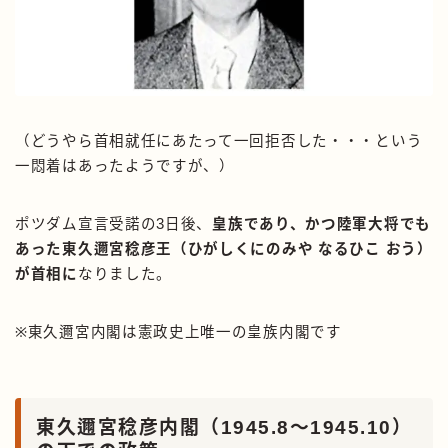
（どうやら首相就任にあたって一回拒否した・・・という
一悶着はあったようですが、）
ポツダム宣言受諾の3日後、
皇族であり、かつ陸軍大将でも
あった東久邇宮稔彦王（ひがしくにのみや なるひこ おう）
が首相に
なりました。
※東久邇宮内閣は憲政史上唯一の皇族内閣です
東久邇宮稔彦内閣（1945.8〜1945.10）