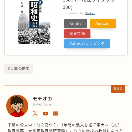
1989 (平凡社ライブラリー
980)
created by
Rinker
Kindle
Amazon
楽天市場
Yahooショッピング
#日本の歴史
運営者
モチオカ
社会科ブロガー
千葉の公立中・公立高から、1年間の浪人を経て東大へ（文3→
教育学部→大学院教育学研究科）。公立中学校の教員になった