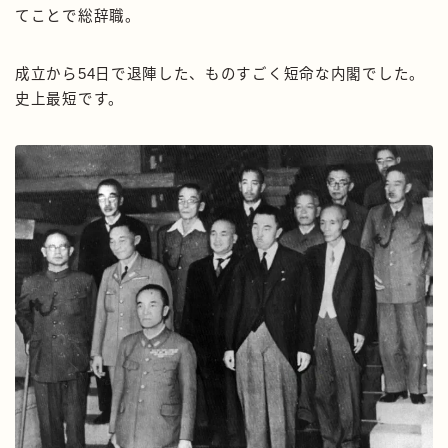
てことで総辞職。
成立から54日で退陣した、ものすごく短命な内閣でした。
史上最短です。