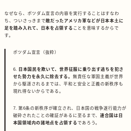
なぜなら、ポツダム宣言の内容を実行することはすなわ
ち、ついさっきまで
敵だったアメリカ軍などが日本本土に
足を踏み入れて、日本を占領する
ことを意味するからで
す。
ポツダム宣言（抜粋）
6.
日本国民を欺いて、世界征服に乗り出す過ちを犯さ
せた勢力を永久に除去する。
無責任な軍国主義が世界
から駆逐されるまでは、平和と安全と正義の新秩序も
現れ得ないからである。
7. 第6条の新秩序が確立され、日本国の戦争遂行能力が
破砕されたことの確証があるに至るまで、
連合国は日
本国領域内の諸地点を占領する
であろう。