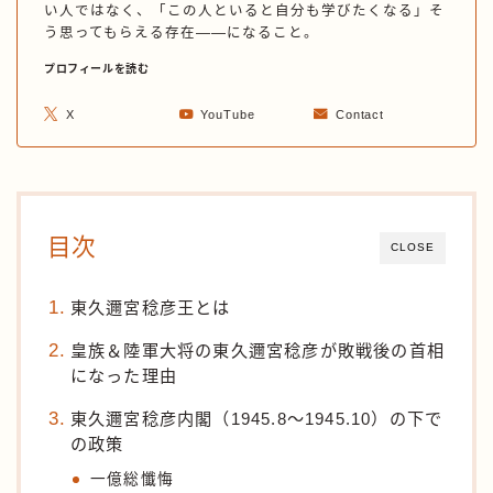
い人ではなく、「この人といると自分も学びたくなる」そ
う思ってもらえる存在——になること。
プロフィールを読む
X
YouTube
Contact
目次
CLOSE
東久邇宮稔彦王とは
皇族＆陸軍大将の東久邇宮稔彦が敗戦後の首相
になった理由
東久邇宮稔彦内閣（1945.8〜1945.10）の下で
の政策
一億総懺悔