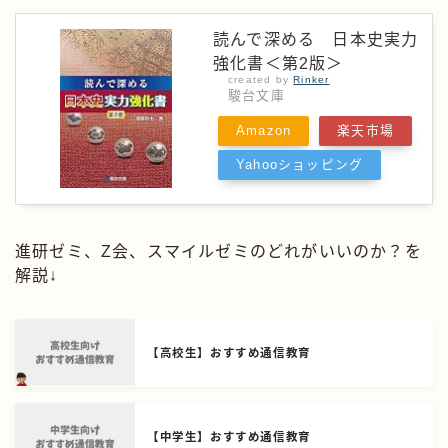
読んで深める 日本史実力
強化書＜第2版＞
created by
Rinker
駿台文庫
Amazon
楽天市場
Yahooショッピング
進研ゼミ、Z会、スマイルゼミのどれがいいのか？を
解説↓
【高校生】おすすめ通信教育
【中学生】おすすめ通信教育