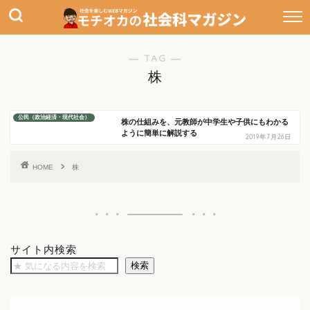
通信教育
教員向けBlog
― TAG ―
株
公民（政治経済・現代社会）
株の仕組みを、元教師が中学生や子供にもわかる
ように簡単に解説する
2019年7月26日
HOME
株
サイト内検索
検索