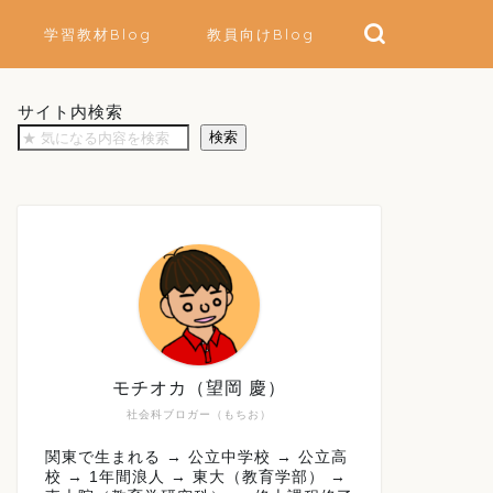
学習教材Blog
教員向けBlog
サイト内検索
検索
モチオカ（望岡 慶）
社会科ブロガー（もちお）
関東で生まれる → 公立中学校 → 公立高
校 → 1年間浪人 → 東大（教育学部） →