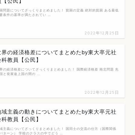
員【公民】
困問題についてざっくりまとめました！ 貧困の定義 絶対的貧困 ある最低
要条件の基準が満たされてい …
2022年12月25日
世界の経済格差についてまとめたby東大卒元社
会科教員【公民】
界の経済格差についてざっくりまとめました！ 国際経済格差 南北問題 先
国と発展途上国の間の …
2022年12月25日
地域主義の動きについてまとめたby東大卒元社
会科教員【公民】
域主義についてざっくりまとめました！ 国同士の交流の仕方（国際関係
パターン） 学校のクラスの中でどう …