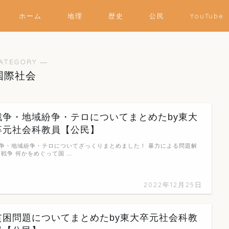
ホーム
地理
歴史
公民
YouTube
ATEGORY ―
国際社会
戦争・地域紛争・テロについてまとめたby東大
卒元社会科教員【公民】
争・地域紛争・テロについてざっくりまとめました！ 暴力による問題解
 戦争 何かをめぐって国 …
2022年12月25日
貧困問題についてまとめたby東大卒元社会科教