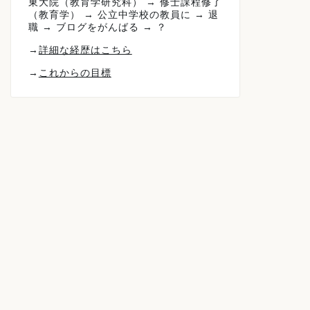
東大院（教育学研究科） → 修士課程修了
（教育学） → 公立中学校の教員に → 退
職 → ブログをがんばる → ？
→
詳細な経歴はこちら
→
これからの目標