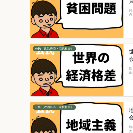
貧
必
公民（政治経済・現代社会）
世
進
公民（政治経済・現代社会）
地
の