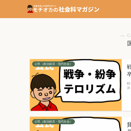
― C
公民（政治経済・現代社会）
戦
決
公民（政治経済・現代社会）