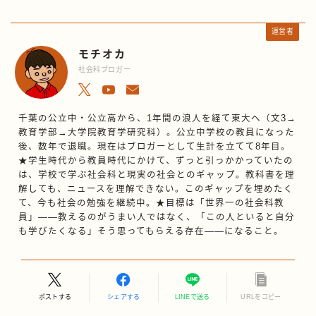
運営者
モチオカ
社会科ブロガー
千葉の公立中・公立高から、1年間の浪人を経て東大へ（文3→
教育学部→大学院教育学研究科）。公立中学校の教員になった
後、数年で退職。現在はブロガーとして生計を立てて8年目。
★学生時代から教員時代にかけて、ずっと引っかかっていたの
は、学校で学ぶ社会科と現実の社会とのギャップ。教科書を理
解しても、ニュースを理解できない。このギャップを埋めたく
て、今も社会の勉強を継続中。★目標は「世界一の社会科教
員」——教えるのがうまい人ではなく、「この人といると自分
も学びたくなる」そう思ってもらえる存在——になること。
ポストする
シェアする
LINEで送る
URLをコピー