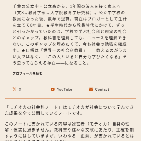
千葉の公立中・公立高から、1年間の浪人を経て東大へ
（文3→教育学部→大学院教育学研究科）。公立中学校の
教員になった後、数年で退職。現在はブロガーとして生計
を立てて8年目。★学生時代から教員時代にかけて、ずっ
と引っかかっていたのは、学校で学ぶ社会科と現実の社会
とのギャップ。教科書を理解しても、ニュースを理解でき
ない。このギャップを埋めたくて、今も社会の勉強を継続
中。★目標は「世界一の社会科教員」——教えるのがうま
い人ではなく、「この人といると自分も学びたくなる」そ
う思ってもらえる存在——になること。
プロフィールを読む
X
YouTube
Contact
「モチオカの社会科ノート」はモチオカが社会について学んでき
た成果を全て公開しているノートです。
このノートに書かれている内容は運営者（モチオカ）自身の理
解・仮説に過ぎません。教科書や様々な文献にあたり、正確を期
すようにはしていますが、いわゆる「正解」が書かれているとは