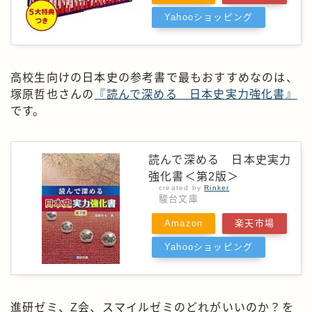
Yahooショッピング
高校生向けの日本史の参考書で最もおすすめなのは、
塚原哲也さんの
『読んで深める 日本史実力強化書』
です。
読んで深める 日本史実力
強化書＜第2版＞
created by
Rinker
駿台文庫
Amazon
楽天市場
Yahooショッピング
進研ゼミ、Z会、スマイルゼミのどれがいいのか？を