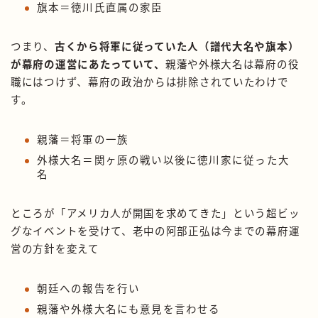
旗本＝徳川氏直属の家臣
つまり、
古くから将軍に従っていた人（譜代大名や旗本）
が幕府の運営にあたっていて、
親藩や外様大名は幕府の役
職にはつけず、幕府の政治からは排除されていたわけで
す。
親藩＝将軍の一族
外様大名＝関ヶ原の戦い以後に徳川家に従った大
名
ところが「アメリカ人が開国を求めてきた」という超ビッ
グなイベントを受けて、老中の阿部正弘は今までの幕府運
営の方針を変えて
朝廷への報告を行い
親藩や外様大名にも意見を言わせる