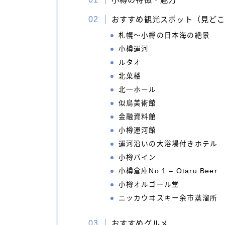
おすすめ観光スポット（見ど
札幌〜小樽の日本海の絶景
小樽運河
ルタオ
北菓楼
北一ホール
似鳥美術館
金融資料館
小樽運河館
運河沿いの大浴場付きホテル
小樽バイン
小樽倉庫No.1 – Otaru Beer
小樽オルゴール堂
ニッカウヰスキー余市蒸溜所
おすすめグルメ