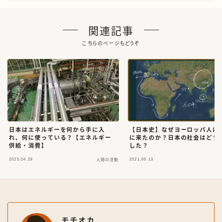
関連記事
こちらのページもどうぞ
日本はエネルギーを何から手に入
【日本史】なぜヨーロッパ人は
れ、何に使っている？【エネルギー
に来たのか？日本の社会はどう
供給・消費】
した？
2025.04.28
2021.06.13
人間の活動
モチオカ