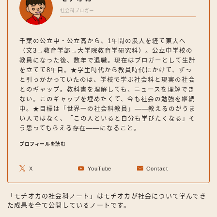
社会科ブロガー
千葉の公立中・公立高から、1年間の浪人を経て東大へ
（文3→教育学部→大学院教育学研究科）。公立中学校の
教員になった後、数年で退職。現在はブロガーとして生計
を立てて8年目。★学生時代から教員時代にかけて、ずっ
と引っかかっていたのは、学校で学ぶ社会科と現実の社会
とのギャップ。教科書を理解しても、ニュースを理解でき
ない。このギャップを埋めたくて、今も社会の勉強を継続
中。★目標は「世界一の社会科教員」——教えるのがうま
い人ではなく、「この人といると自分も学びたくなる」そ
う思ってもらえる存在——になること。
プロフィールを読む
X
YouTube
Contact
「モチオカの社会科ノート」はモチオカが社会について学んでき
た成果を全て公開しているノートです。