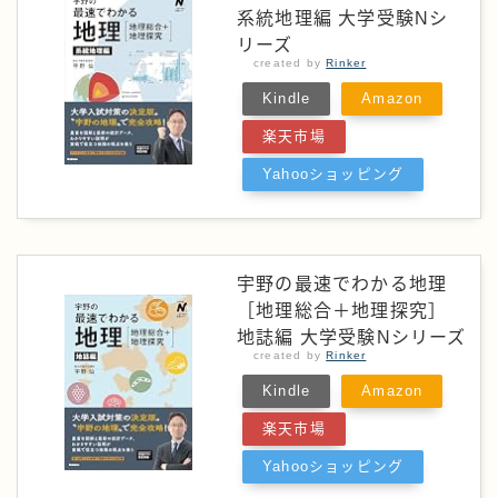
系統地理編 大学受験Nシ
リーズ
created by
Rinker
Kindle
Amazon
楽天市場
Yahooショッピング
宇野の最速でわかる地理
［地理総合＋地理探究］
地誌編 大学受験Nシリーズ
created by
Rinker
Kindle
Amazon
楽天市場
Yahooショッピング