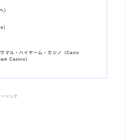
へ）
re）
マル・ハイヤーム・カジノ（Cairo
yyam Casino）
サーリンク